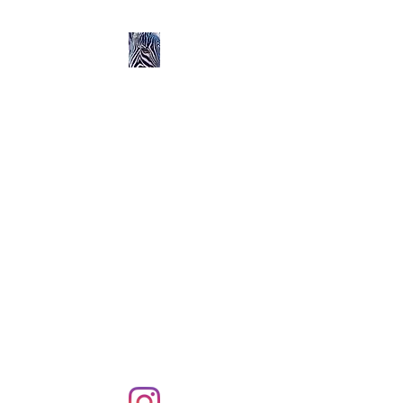
Ozerlands.net :
Un Voyage en Afrique
en Famille avec Léa 5
ans et Rose 2 ans
Septembre 2004 à
Septembre 2005 :
58 000 km de routes et de
pistes en Afrique, en 4X4 et
en famille !