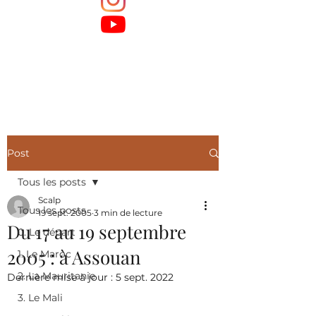
Post
Tous les posts
Scalp
Tous les posts
19 sept. 2005
3 min de lecture
Du 17 au 19 septembre
0. Le départ
2005 : à Assouan
1. Le Maroc
2. La Mauritanie
Dernière mise à jour :
5 sept. 2022
3. Le Mali