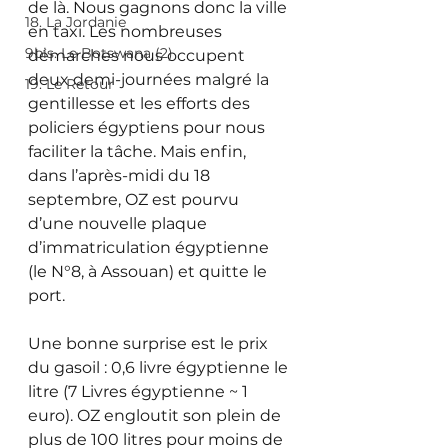
de là. Nous gagnons donc la ville 
18. La Jordanie
en taxi. Les nombreuses 
9bis. Le Botswana (2)
démarches nous occupent 
deux demi-journées malgré la 
19. Le Retour
gentillesse et les efforts des 
policiers égyptiens pour nous 
faciliter la tâche. Mais enfin, 
dans l’après-midi du 18 
septembre, OZ est pourvu 
d’une nouvelle plaque 
d’immatriculation égyptienne 
(le N°8, à Assouan) et quitte le 
port.
Une bonne surprise est le prix 
du gasoil : 0,6 livre égyptienne le 
litre (7 Livres égyptienne ~ 1 
euro). OZ engloutit son plein de 
plus de 100 litres pour moins de 