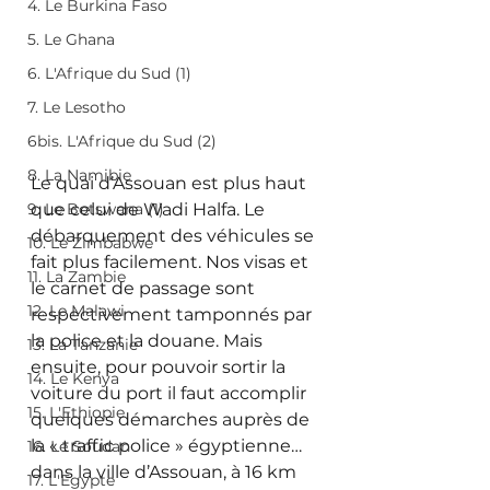
4. Le Burkina Faso
5. Le Ghana
6. L'Afrique du Sud (1)
7. Le Lesotho
6bis. L'Afrique du Sud (2)
8. La Namibie
Le quai d’Assouan est plus haut 
9. Le Botswana (1)
que celui de Wadi Halfa. Le 
débarquement des véhicules se 
10. Le Zimbabwe
fait plus facilement. Nos visas et 
11. La Zambie
le carnet de passage sont 
12. Le Malawi
respectivement tamponnés par 
la police et la douane. Mais 
13. La Tanzanie
ensuite, pour pouvoir sortir la 
14. Le Kenya
voiture du port il faut accomplir 
15. L'Ethiopie
quelques démarches auprès de 
la « traffic police » égyptienne… 
16. Le Soudan
dans la ville d’Assouan, à 16 km 
17. L'Egypte