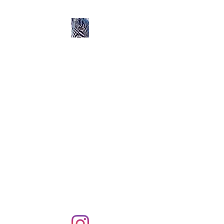
Ozerlands.net :
Un Voyage en Afrique
en Famille avec Léa 5
ans et Rose 2 ans
Septembre 2004 à
Septembre 2005 :
58 000 km de routes et de
pistes en Afrique, en 4X4 et
en famille !