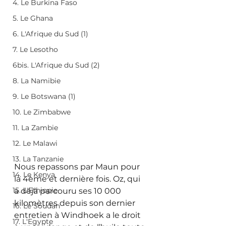
4. Le Burkina Faso
5. Le Ghana
6. L'Afrique du Sud (1)
7. Le Lesotho
6bis. L'Afrique du Sud (2)
8. La Namibie
9. Le Botswana (1)
10. Le Zimbabwe
11. La Zambie
12. Le Malawi
13. La Tanzanie
Nous repassons par Maun pour 
14. Le Kenya
la 4ème et dernière fois. Oz, qui 
15. L'Ethiopie
a déjà parcouru ses 10 000 
kilomètres depuis son dernier 
16. Le Soudan
entretien à Windhoek a le droit 
17. L'Egypte