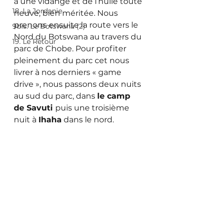
à une vidange et de l’huile toute 
18. La Jordanie
neuve, bien méritée. Nous 
prenons ensuite la route vers le 
9bis. Le Botswana (2)
Nord du Botswana au travers du 
19. Le Retour
parc de Chobe. Pour profiter 
pleinement du parc cet nous 
livrer à nos derniers « game 
drive », nous passons deux nuits 
au sud du parc, dans 
le camp 
de Savuti 
puis une troisième 
nuit à 
Ihaha
 dans le nord.