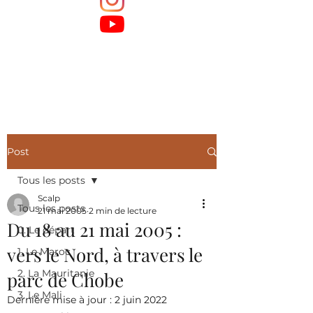
Post
Tous les posts
Scalp
Tous les posts
21 mai 2005
2 min de lecture
Du 18 au 21 mai 2005 :
0. Le départ
vers le Nord, à travers le
1. Le Maroc
2. La Mauritanie
parc de Chobe
3. Le Mali
Dernière mise à jour :
2 juin 2022