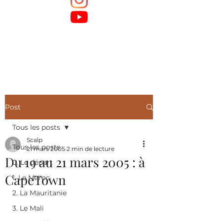
Post
Tous les posts
Scalp
Tous les posts
21 mars 2005
2 min de lecture
Du 19 au 21 mars 2005 : à
0. Le départ
CapeTown
1. Le Maroc
2. La Mauritanie
3. Le Mali