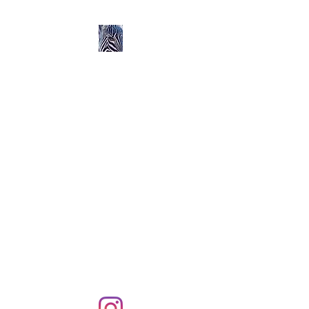
Ozerlands.net :
Un Voyage en Afrique
en Famille avec Léa 5
ans et Rose 2 ans
Septembre 2004 à
Septembre 2005 :
58 000 km de routes et de
pistes en Afrique, en 4X4 et
en famille !