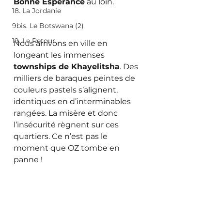
Bonne Espérance
 au loin. 
18. La Jordanie
9bis. Le Botswana (2)
19. Le Retour
Nous arrivons en ville en 
longeant les immenses 
townships de Khayelitsha
. Des 
milliers de baraques peintes de 
couleurs pastels s’alignent, 
identiques en d’interminables 
rangées. La misère et donc 
l’insécurité règnent sur ces 
quartiers. Ce n’est pas le 
moment que OZ tombe en 
panne !