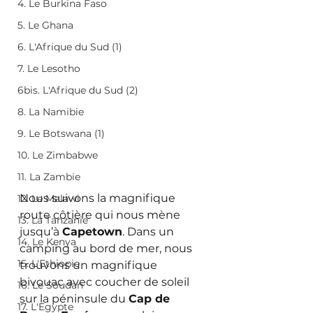
4. Le Burkina Faso
5. Le Ghana
6. L'Afrique du Sud (1)
7. Le Lesotho
6bis. L'Afrique du Sud (2)
8. La Namibie
9. Le Botswana (1)
10. Le Zimbabwe
11. La Zambie
Nous suivons la magnifique 
12. Le Malawi
route côtière qui nous mène 
13. La Tanzanie
jusqu’à 
Capetown
. Dans un 
14. Le Kenya
camping au bord de mer, nous 
15. L'Ethiopie
trouvons un magnifique 
bivouac avec coucher de soleil 
16. Le Soudan
sur la péninsule du 
Cap de 
17. L'Egypte