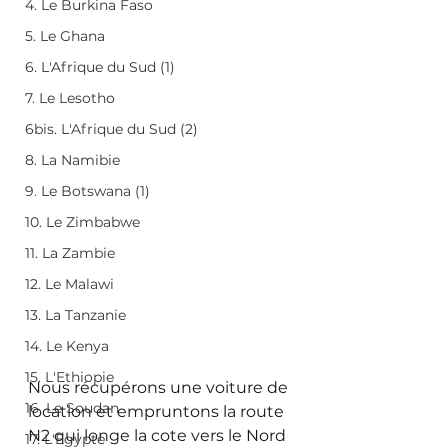
4. Le Burkina Faso
5. Le Ghana
6. L'Afrique du Sud (1)
7. Le Lesotho
6bis. L'Afrique du Sud (2)
8. La Namibie
9. Le Botswana (1)
10. Le Zimbabwe
11. La Zambie
12. Le Malawi
13. La Tanzanie
14. Le Kenya
15. L'Ethiopie
Nous récupérons une voiture de 
16. Le Soudan
location et empruntons la route 
N2 qui longe la cote vers le Nord 
17. L'Egypte