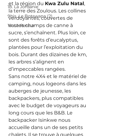
et la région du 
Kwa Zulu Natal
, 
18. La Jordanie
la terre des Zoulous. Les collines 
9bis. Le Botswana (2)
verdoyantes, couvertes de 
vastes champs de canne à 
19. Le Retour
sucre, s’enchaînent. Plus loin, ce 
sont des forêts d’eucalyptus, 
plantées pour l’exploitation du 
bois. Durant des dizaines de km, 
les arbres s’alignent en 
d’impeccables rangées.
Sans notre 4X4 et le matériel de 
camping, nous logeons dans les 
auberges de jeunesse, les 
backpackers, plus compatibles 
avec le budget de voyageurs au 
long cours que les B&B. Le 
backpacker Isinkwe nous 
accueille dans un de ses petits 
chalets. Il se trouve à quelques 