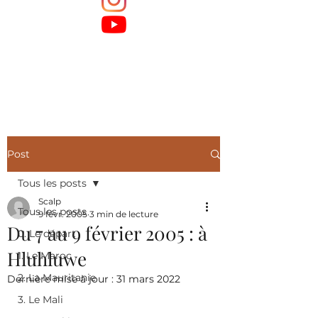
Post
Tous les posts
Scalp
Tous les posts
9 févr. 2005
3 min de lecture
Du 7 au 9 février 2005 : à
0. Le départ
Hluhluwe
1. Le Maroc
2. La Mauritanie
Dernière mise à jour :
31 mars 2022
3. Le Mali