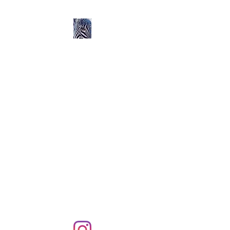
Ozerlands.net :
Un Voyage en Afrique
en Famille avec Léa 5
ans et Rose 2 ans
Septembre 2004 à
Septembre 2005 :
58 000 km de routes et de
pistes en Afrique, en 4X4 et
en famille !