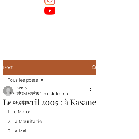
Post
Tous les posts
Scalp
Tous les posts
22 avr. 2005
1 min de lecture
Le 22 avril 2005 : à Kasane
0. Le départ
1. Le Maroc
2. La Mauritanie
3. Le Mali