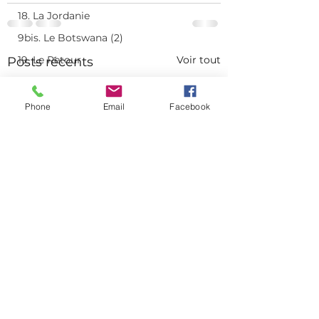
18. La Jordanie
9bis. Le Botswana (2)
19. Le Retour
Voir tout
Posts récents
Phone
Email
Facebook