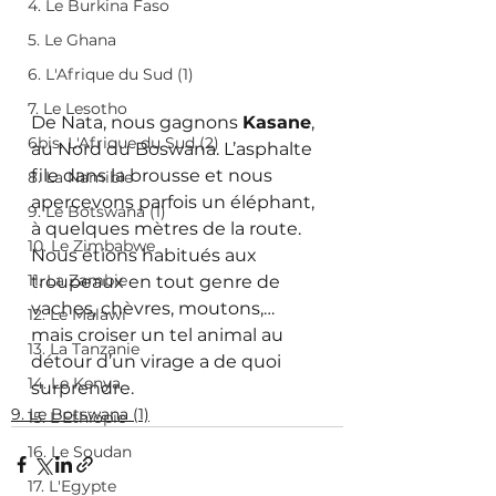
4. Le Burkina Faso
5. Le Ghana
6. L'Afrique du Sud (1)
7. Le Lesotho
De Nata, nous gagnons 
Kasane
, 
6bis. L'Afrique du Sud (2)
au Nord du Boswana. L’asphalte 
file dans la brousse et nous 
8. La Namibie
apercevons parfois un éléphant, 
9. Le Botswana (1)
à quelques mètres de la route. 
10. Le Zimbabwe
Nous étions habitués aux 
11. La Zambie
troupeaux en tout genre de 
vaches, chèvres, moutons,… 
12. Le Malawi
mais croiser un tel animal au 
13. La Tanzanie
détour d’un virage a de quoi 
14. Le Kenya
surprendre.
9. Le Botswana (1)
15. L'Ethiopie
16. Le Soudan
17. L'Egypte