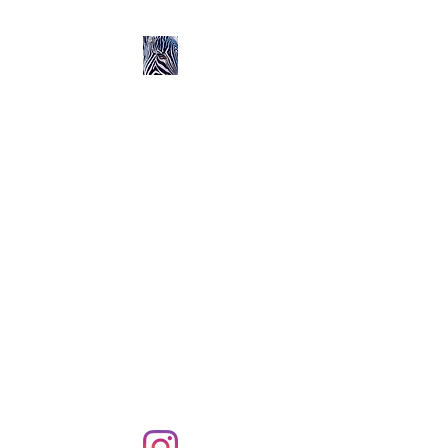
Ozerlands.net :
Un Voyage en Afrique
en Famille avec Léa 5
ans et Rose 2 ans
Septembre 2004 à
Septembre 2005 :
58 000 km de routes et de
pistes en Afrique, en 4X4 et
en famille !