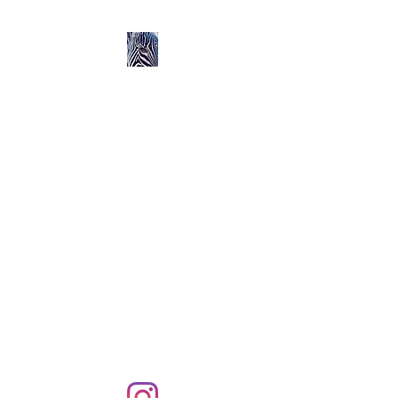
Ozerlands.net :
Un Voyage en Afrique
en Famille avec Léa 5
ans et Rose 2 ans
Septembre 2004 à
Septembre 2005 :
58 000 km de routes et de
pistes en Afrique, en 4X4 et
en famille !