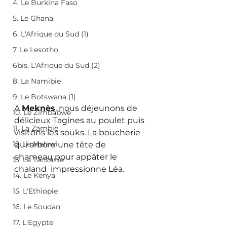
4. Le Burkina Faso
5. Le Ghana
6. L'Afrique du Sud (1)
7. Le Lesotho
6bis. L'Afrique du Sud (2)
8. La Namibie
9. Le Botswana (1)
A 
Meknès
, nous déjeunons de 
10. Le Zimbabwe
délicieux Tagines au poulet puis 
11. La Zambie
visitons les souks. La boucherie 
12. Le Malawi
qui arbore une tête de 
chameau pour appâter le 
13. La Tanzanie
chaland  impressionne Léa. 
14. Le Kenya
15. L'Ethiopie
16. Le Soudan
17. L'Egypte