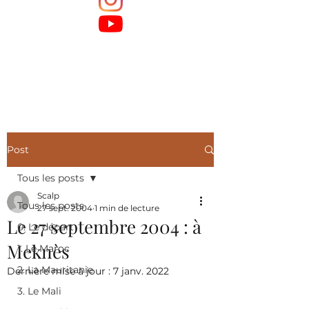
Post
Tous les posts
Scalp
Tous les posts
27 sept. 2004
1 min de lecture
Le 27 septembre 2004 : à
0. Le départ
Meknès
1. Le Maroc
2. La Mauritanie
Dernière mise à jour :
7 janv. 2022
3. Le Mali