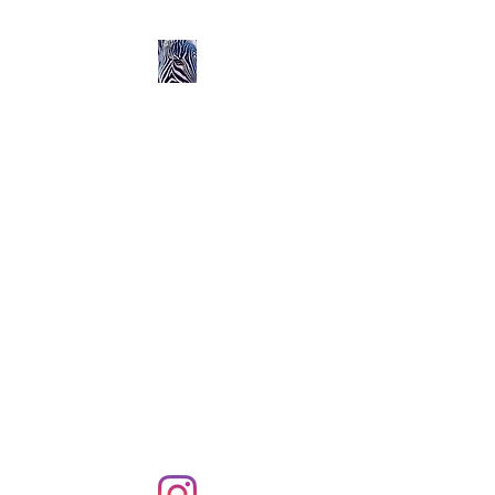
Ozerlands.net :
Un Voyage en Afrique
en Famille avec Léa 5
ans et Rose 2 ans
Septembre 2004 à
Septembre 2005 :
58 000 km de routes et de
pistes en Afrique, en 4X4 et
en famille !