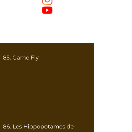
85. Game Fly
86. Les Hippopotames de