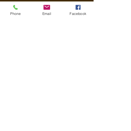
Phone
Email
Facebook
108. La Course d'Autruches
109. Les Girafes de Nxai Pan