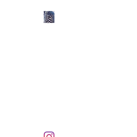
Ozerlands.net :
Un Voyage en Afrique
en Famille avec Léa 5
ans et Rose 2 ans
Septembre 2004 à
Septembre 2005 :
58 000 km de routes et de
pistes en Afrique, en 4X4 et
en famille !