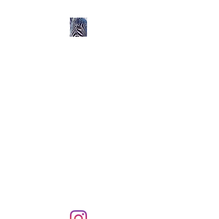
Ozerlands.net :
Un Voyage en Afrique
en Famille avec Léa 5
ans et Rose 2 ans
Septembre 2004 à
Septembre 2005 :
58 000 km de routes et de
pistes en Afrique, en 4X4 et
en famille !