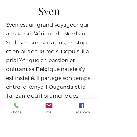
Sven
Sven est un grand voyageur qui
a traversé l’Afrique du Nord au
Sud avec son sac à dos, en stop
et en bus en 18 mois. Depuis, il a
pris l’Afrique en passion et
quittant sa Belgique natale s’y
est installé. Il partage son temps
entre le Kenya, l’Ouganda et la
Tanzanie où il promène des
groupes de touristes hollandais.
Phone
Email
Facebook
Il passe ses quelques vacances
sur les plages de Zanzibar. Mais
sa passion reste l’Afrique et les