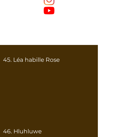
45. Léa habille Rose
46. Hluhluwe