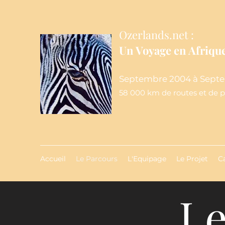
Ozerlands.net :
Un Voyage en Afrique
Septembre 2004 à Septe
58 000 km de routes et de pi
Accueil
Le Parcours
L'Equipage
Le Projet
C
Le