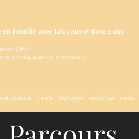
 en Famille avec Léa 5 ans et Rose 2 ans
mbre 2005 :
stes en Afrique, en 4X4 et en famille !
arnet de Route
Galerie
HighLights
Rencontres
Presse
 Parcours