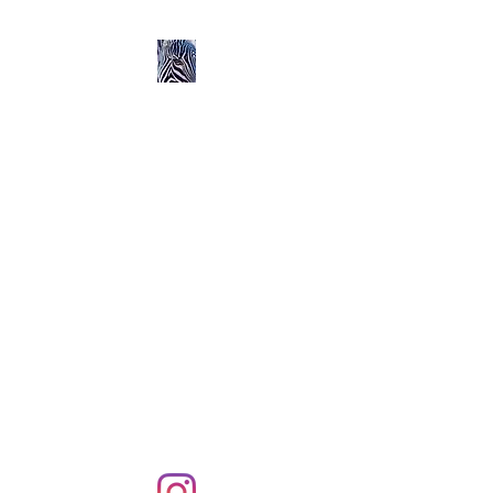
Ozerlands.net :
Un Voyage en Afrique
en Famille avec Léa 5
ans et Rose 2 ans
Septembre 2004 à
Septembre 2005 :
58 000 km de routes et de
pistes en Afrique, en 4X4 et
en famille !