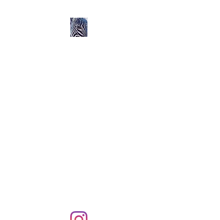
Ozerlands.net :
Un Voyage en Afrique
en Famille avec Léa 5
ans et Rose 2 ans
Septembre 2004 à
Septembre 2005 :
58 000 km de routes et de
pistes en Afrique, en 4X4 et
en famille !