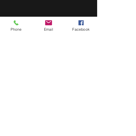
Phone
Email
Facebook
3. Les premiers animaux
africains
4. Passage de gué