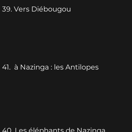
39. Vers Diébougou
41. à Nazinga : les
Antilopes
40. Les éléphants de Nazinga