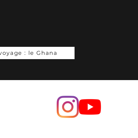
 voyage : le Ghana
©2021 par ozerlands. Créé avec Wix.com