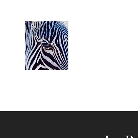
Ozerlands.net :
Un Voyage en Afrique
Septembre 2004 à Septe
58 000 km de routes et de pi
Accueil
Le Parcours
L'Equipage
Le Projet
C