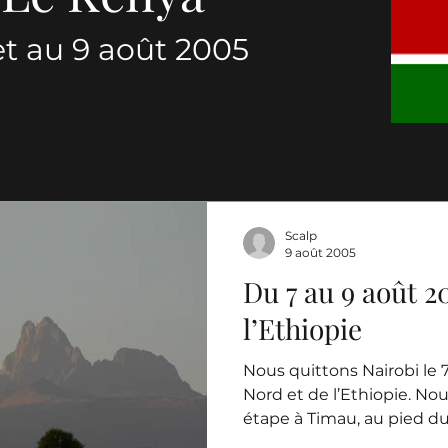
let au 9 août 2005
Scalp
9 août 2005
Du 7 au 9 août 2
l’Ethiopie
Nous quittons Nairobi le 
Nord et de l’Ethiopie. No
étape à Timau, au pied du