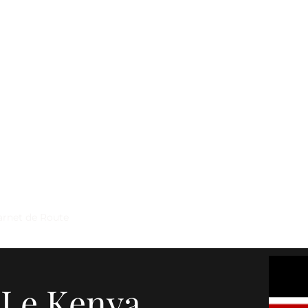
 en Famille avec Léa 5 ans et Rose 2 ans
mbre 2005 :
stes en Afrique, en 4X4 et en famille !
arnet de Route
Galerie
HighLights
Rencontres
Presse
. Le Kenya