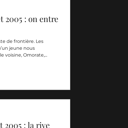
et 2005 : on entre
ste de frontière. Les
qu’un jeune nous
e voisine, Omorate,...
t 2005 : la rive