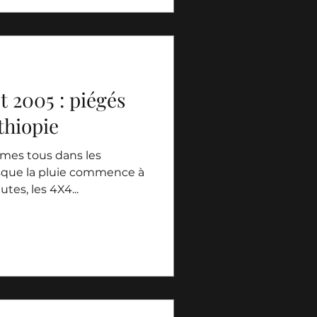
et 2005 : piégés
thiopie
mes tous dans les
orsque la pluie commence à
es, les 4X4...