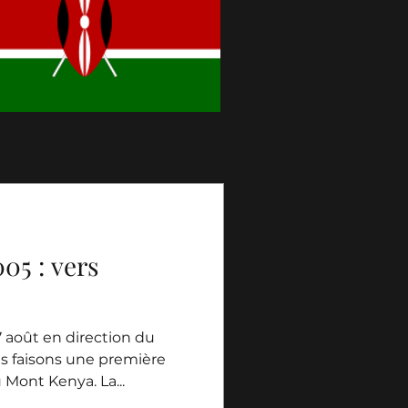
005 : vers
7 août en direction du
us faisons une première
 Mont Kenya. La...