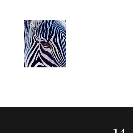
Ozerlands.net :
Un Voyage en Afrique
Septembre 2004 à Septe
58 000 km de routes et de pi
Accueil
Le Parcours
L'Equipage
Le Projet
C
14