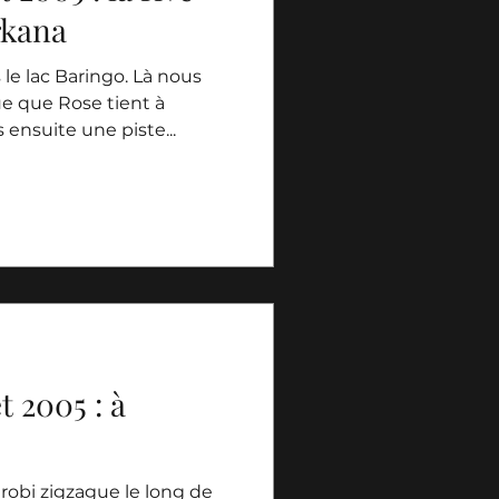
rkana
le lac Baringo. Là nous
ue que Rose tient à
ensuite une piste...
t 2005 : à
robi zigzague le long de