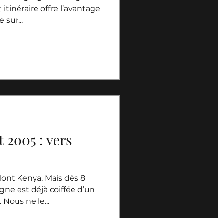
 itinéraire offre l’avantage
sur...
et 2005 : vers
ont Kenya. Mais dès 8
ne est déjà coiffée d’un
Nous ne le...