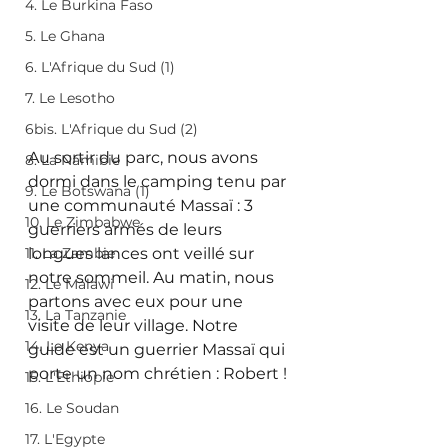
4. Le Burkina Faso
5. Le Ghana
6. L'Afrique du Sud (1)
7. Le Lesotho
6bis. L'Afrique du Sud (2)
Au sortir du parc, nous avons 
8. La Namibie
dormi dans le camping tenu par 
9. Le Botswana (1)
une communauté Massaï : 3 
10. Le Zimbabwe
guerriers armés de leurs 
longues lances ont veillé sur 
11. La Zambie
notre sommeil. Au matin, nous 
12. Le Malawi
partons avec eux pour une 
13. La Tanzanie
visite de leur village. Notre 
14. Le Kenya
guide est un guerrier Massaï qui 
porte un nom chrétien : Robert ! 
15. L'Ethiopie
16. Le Soudan
17. L'Egypte