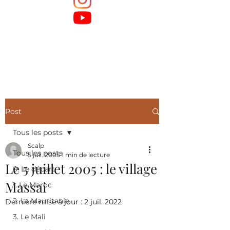
Post
Tous les posts
Scalp
Tous les posts
5 juil. 2005
1 min de lecture
Le 5 juillet 2005 : le village
0. Le départ
Massai
1. Le Maroc
2. La Mauritanie
Dernière mise à jour :
2 juil. 2022
3. Le Mali