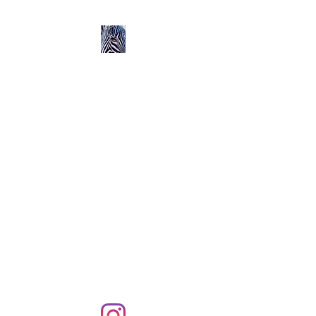
Ozerlands.net :
Un Voyage en Afrique
en Famille avec Léa 5
ans et Rose 2 ans
Septembre 2004 à
Septembre 2005 :
58 000 km de routes et de
pistes en Afrique, en 4X4 et
en famille !