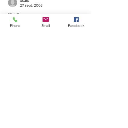
Phone
Email
Facebook
Scalp
27 sept. 2005
17. L'Egypte
Le 27 septembre 2005 : l’enfer
du Caire
Oz avait survécu aux dunes en
Mauritanie, à la boue en Ethiopie et à
l’embarquement sur la péniche du lac
Nasser. Il lui restait une...