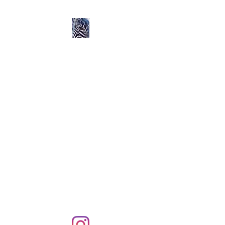
Ozerlands.net :
Un Voyage en Afrique
en Famille avec Léa 5
ans et Rose 2 ans
Septembre 2004 à
Septembre 2005 :
58 000 km de routes et de
pistes en Afrique, en 4X4 et
en famille !