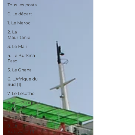
Tous les posts
0. Le départ
1. Le Maroc
2. La
Mauritanie
3. Le Mali
4. Le Burkina
Faso
5. Le Ghana
6. L'Afrique du
Sud (1)
7. Le Lesotho
6bis. L'Afrique
du Sud (2)
8. La Namibie
9. Le
Botswana (1)