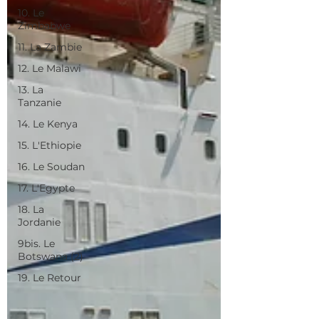
10. Le
Zimbabwe
11. La Zambie
12. Le Malawi
13. La
Tanzanie
14. Le Kenya
15. L'Ethiopie
16. Le Soudan
17. L'Egypte
18. La
Jordanie
9bis. Le
Botswana (2)
19. Le Retour