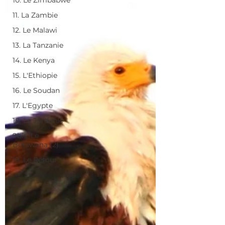
10. Le Zimbabwe
11. La Zambie
12. Le Malawi
13. La Tanzanie
14. Le Kenya
15. L'Ethiopie
16. Le Soudan
17. L'Egypte
18. La Jordanie
9bis. Le
Botswana (2)
19. Le Retour