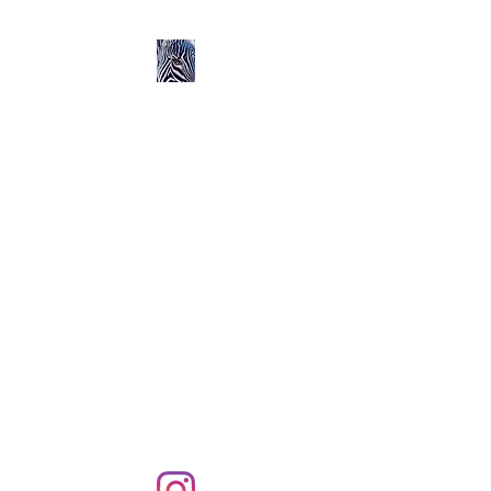
Ozerlands.net :
Un Voyage en Afrique
en Famille avec Léa 5
ans et Rose 2 ans
Septembre 2004 à
Septembre 2005 :
58 000 km de routes et de
pistes en Afrique, en 4X4 et
en famille !