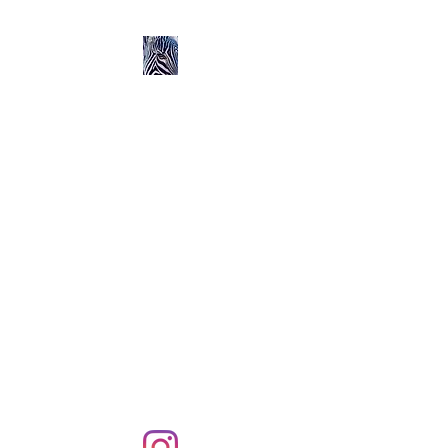
Ozerlands.net :
Un Voyage en Afrique
en Famille avec Léa 5
ans et Rose 2 ans
Septembre 2004 à
Septembre 2005 :
58 000 km de routes et de
pistes en Afrique, en 4X4 et
en famille !