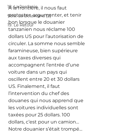
18. La Jordanie
A la frontière, il nous faut 
protester, argumenter, et tenir 
9bis. Le Botswana (2)
bon lorsque le douanier 
19. Le Retour
tanzanien nous réclame 100 
dollars US pour l’autorisation de 
circuler. La somme nous semble 
faramineuse, bien supérieure 
aux taxes diverses qui 
accompagnent l’entrée d’une 
voiture dans un pays qui 
oscillent entre 20 et 30 dollars 
US. Finalement, il faut 
l’intervention du chef des 
douanes qui nous apprend que 
les voitures individuelles sont 
taxées pour 25 dollars. 100 
dollars, c’est pour un camion… 
Notre douanier s’était trompé… 