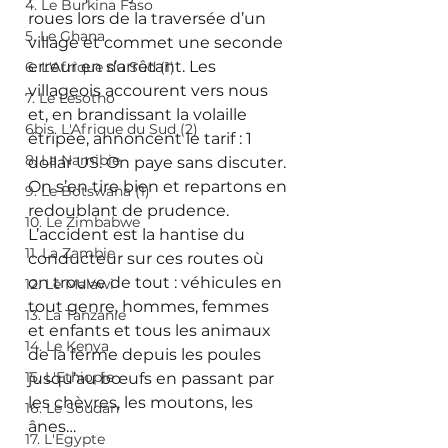
4. Le Burkina Faso
roues lors de la traversée d’un 
5. Le Ghana
village et commet une seconde 
erreur en s’arrêtant. Les 
6. L'Afrique du Sud (1)
villageois accourent vers nous 
7. Le Lesotho
et, en brandissant la volaille 
6bis. L'Afrique du Sud (2)
étripée, annoncent le tarif : 1 
8. La Namibie
dollar US. On paye sans discuter. 
On s’en tire bien et repartons en 
9. Le Botswana (1)
redoublant de prudence. 
10. Le Zimbabwe
L’accident est la hantise du 
11. La Zambie
conducteur sur ces routes où 
on trouve de tout : véhicules en 
12. Le Malawi
tout genre, hommes, femmes 
13. La Tanzanie
et enfants et tous les animaux 
14. Le Kenya
de la ferme depuis les poules 
15. L'Ethiopie
jusqu’au bœufs en passant par 
les chèvres, les moutons, les 
16. Le Soudan
ânes… 
17. L'Egypte