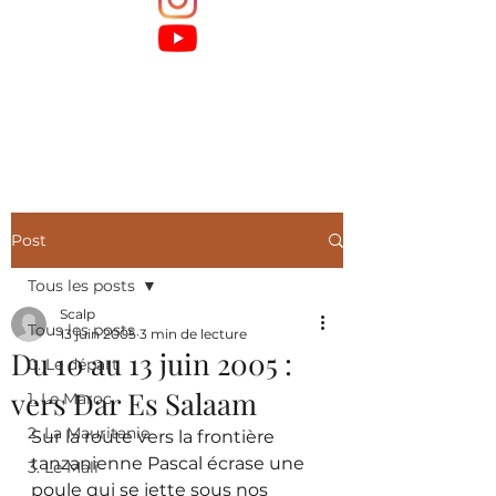
Post
Tous les posts
Scalp
Tous les posts
13 juin 2005
3 min de lecture
Du 10 au 13 juin 2005 :
0. Le départ
vers Dar Es Salaam
1. Le Maroc
2. La Mauritanie
Sur la route vers la frontière 
tanzanienne Pascal écrase une 
3. Le Mali
poule qui se jette sous nos 