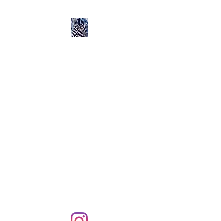
Ozerlands.net :
Un Voyage en Afrique
en Famille avec Léa 5
ans et Rose 2 ans
Septembre 2004 à
Septembre 2005 :
58 000 km de routes et de
pistes en Afrique, en 4X4 et
en famille !