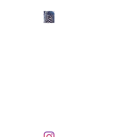
Ozerlands.net :
Un Voyage en Afrique
en Famille avec Léa 5
ans et Rose 2 ans
Septembre 2004 à
Septembre 2005 :
58 000 km de routes et de
pistes en Afrique, en 4X4 et
en famille !