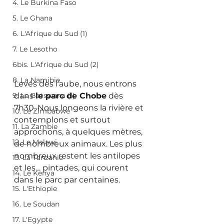
4. Le Burkina Faso
5. Le Ghana
6. L'Afrique du Sud (1)
7. Le Lesotho
6bis. L'Afrique du Sud (2)
8. La Namibie
Levés dès l’aube, nous entrons 
9. Le Botswana (1)
dans 
le parc de Chobe
 dès 
7h30. Nous longeons la rivière et 
10. Le Zimbabwe
contemplons et surtout 
11. La Zambie
approchons, à quelques mètres, 
12. Le Malawi
de nombreux animaux. Les plus 
nombreux restent les antilopes 
13. La Tanzanie
et les… pintades, qui courent 
14. Le Kenya
dans le parc par centaines.
15. L'Ethiopie
16. Le Soudan
17. L'Egypte