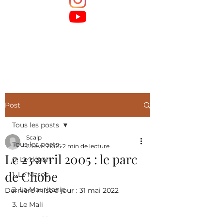
Post
Tous les posts
Scalp
Tous les posts
23 avr. 2005
2 min de lecture
Le 23 avril 2005 : le parc
0. Le départ
de Chobe
1. Le Maroc
2. La Mauritanie
Dernière mise à jour :
31 mai 2022
3. Le Mali