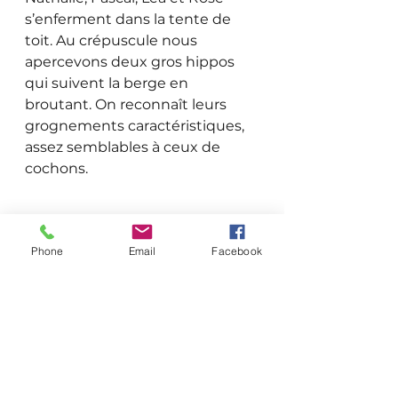
s’enferment dans la tente de 
toit. Au crépuscule nous 
apercevons deux gros hippos 
qui suivent la berge en 
broutant. On reconnaît leurs 
grognements caractéristiques, 
assez semblables à ceux de 
cochons. 
Phone
Email
Facebook
Une bruyante troupe de 
babouins passe la nuit non loin 
de nous dans un concert de 
hurlements, cris et 
grognements. Ils sautent sur le 