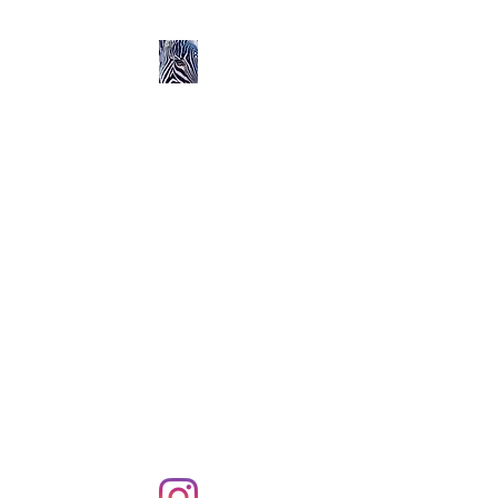
Ozerlands.net :
Un Voyage en Afrique
en Famille avec Léa 5
ans et Rose 2 ans
Septembre 2004 à
Septembre 2005 :
58 000 km de routes et de
pistes en Afrique, en 4X4 et
en famille !