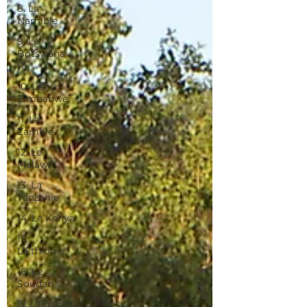
8. La
Namibie
9. Le
Botswana
(1)
10. Le
Zimbabwe
11. La
Zambie
12. Le
Malawi
13. La
Tanzanie
14. Le Kenya
15.
L'Ethiopie
16. Le
Soudan
17. L'Egypte