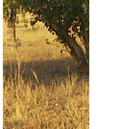
18. La
Jordanie
9bis. Le
Botswana
(2)
19. Le
Retour