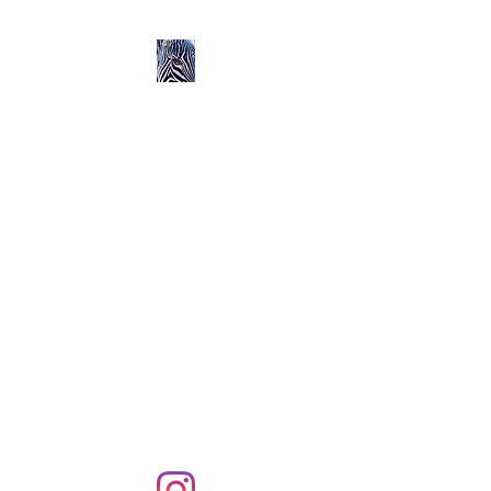
Ozerlands.net :
Un Voyage en Afrique
en Famille avec Léa 5
ans et Rose 2 ans
Septembre 2004 à
Septembre 2005 :
58 000 km de routes et de
pistes en Afrique, en 4X4 et
en famille !