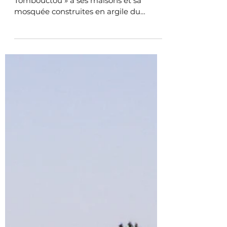
Scalp
24 nov. 2004
3. Le Mali
Les 23 et 24 novembre 2004 à
Djenné
Djenné, appelée la « sœur jumelle de
Tombouctou » a ses maisons et sa
mosquée construites en argile du
fleuve, comme celles des petits...