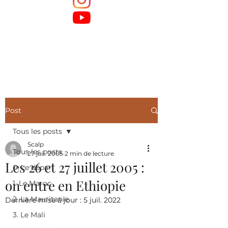
Post
Tous les posts
Scalp
Tous les posts
27 juil. 2005
2 min de lecture
Les 26 et 27 juillet 2005 :
0. Le départ
on entre en Ethiopie
1. Le Maroc
2. La Mauritanie
Dernière mise à jour :
5 juil. 2022
3. Le Mali