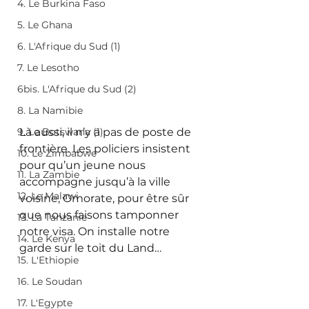
4. Le Burkina Faso
5. Le Ghana
6. L'Afrique du Sud (1)
7. Le Lesotho
6bis. L'Afrique du Sud (2)
8. La Namibie
Là aussi, il n’y a pas de poste de 
9. Le Botswana (1)
frontière. Les policiers insistent 
10. Le Zimbabwe
pour qu’un jeune nous 
11. La Zambie
accompagne jusqu’à la ville 
12. Le Malawi
voisine, Omorate, pour être sûr 
que nous faisons tamponner 
13. La Tanzanie
notre visa. On installe notre 
14. Le Kenya
garde sur le toit du Land… 
15. L'Ethiopie
16. Le Soudan
17. L'Egypte