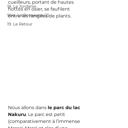
cueilleurs, portant de hautes 
18. La Jordanie
hottes en osier, se faufilent 
9bis. Le Botswana (2)
entre les rangées de plants.
19. Le Retour
Nous allons dans 
le parc du lac 
Nakuru
. Le parc est petit 
(comparativement à l’immense 