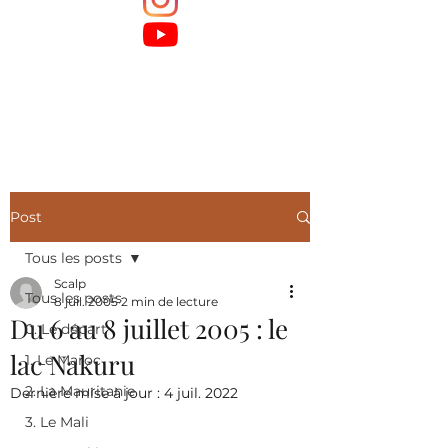
Post
Tous les posts
Scalp
Tous les posts
8 juil. 2005
2 min de lecture
Du 6 au 8 juillet 2005 : le
0. Le départ
lac Nakuru
1. Le Maroc
2. La Mauritanie
Dernière mise à jour :
4 juil. 2022
3. Le Mali