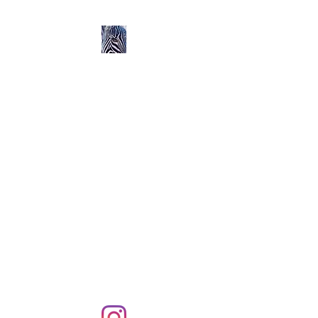
Ozerlands.net :
Un Voyage en Afrique
en Famille avec Léa 5
ans et Rose 2 ans
Septembre 2004 à
Septembre 2005 :
58 000 km de routes et de
pistes en Afrique, en 4X4 et
en famille !