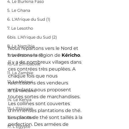
4. Le Burkina Faso
5. Le Ghana
6. L'Afrique du Sud (1)
7. Le Lesotho
6bis. L'Afrique du Sud (2)
8. La Namibie
Nous repartons vers le Nord et 
9. Le Botswana (1)
traversons la région de 
Kéricho
. 
Il y a de nombreux villages dans 
10. Le Zimbabwe
ces contrées très peuplées. A 
11. La Zambie
chaque fois que nous 
12. Le Malawi
ralentissons des vendeurs 
ambulants nous proposent 
13. La Tanzanie
toutes sortes de marchandises. 
14. Le Kenya
Les collines sont couvertes 
15. L'Ethiopie
d’immenses plantations de thé. 
Les plants de thé sont taillés à la 
16. Le Soudan
perfection. Des armées de 
17. L'Egypte