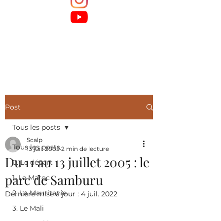
Post
Tous les posts
Scalp
Tous les posts
13 juil. 2005
2 min de lecture
Du 11 au 13 juillet 2005 : le
0. Le départ
parc de Samburu
1. Le Maroc
2. La Mauritanie
Dernière mise à jour :
4 juil. 2022
3. Le Mali