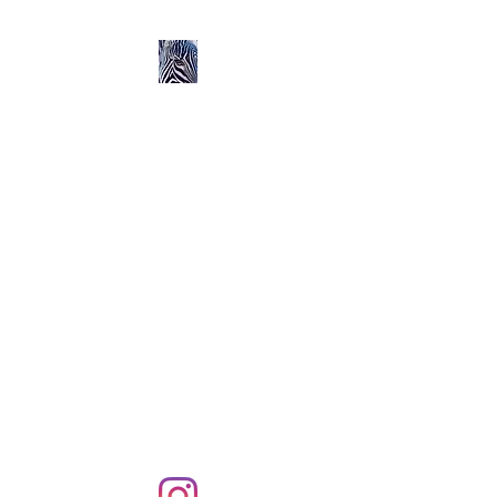
Ozerlands.net :
Un Voyage en Afrique
en Famille avec Léa 5
ans et Rose 2 ans
Septembre 2004 à
Septembre 2005 :
58 000 km de routes et de
pistes en Afrique, en 4X4 et
en famille !