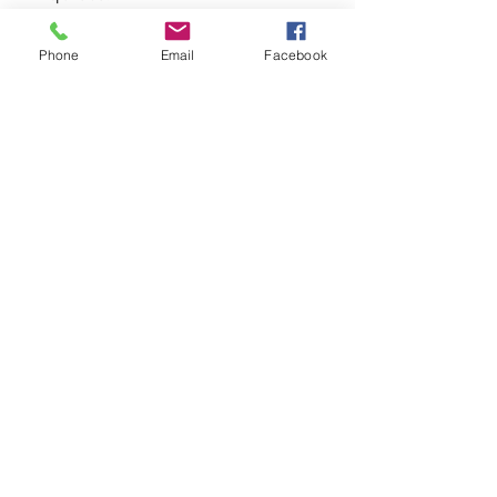
Phone
Email
Facebook
Plus loin, Un lion se laisse 
photographier à quelques 