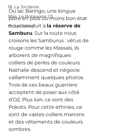
18. La Jordanie
Du lac Baringo, une longue 
9bis. Le Botswana (2)
piste en plus ou moins bon état 
nous conduit à 
la réserve de 
19. Le Retour
Samburu
. Sur la route nous 
croisons les Samburus : vêtus de 
rouge comme les Massaïs, ils 
arborent de magnifiques 
colliers de perles de couleurs. 
Nathalie descend et négocie 
vaillamment quelques photos. 
Trois de ces beaux guerriers 
acceptent de poser aux côté 
d’OZ. Plus loin, ce sont des 
Pokots. Pour cette ethnies, ce 
sont de vastes colliers marrons 
et des vêtements de couleurs 
sombres.