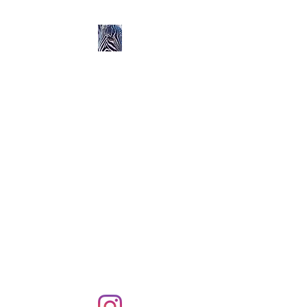
Ozerlands.net :
Un Voyage en Afrique
en Famille avec Léa 5
ans et Rose 2 ans
Septembre 2004 à
Septembre 2005 :
58 000 km de routes et de
pistes en Afrique, en 4X4 et
en famille !