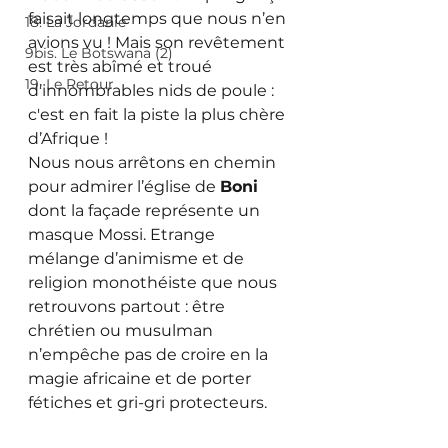
faisait longtemps que nous n’en 
18. La Jordanie
avions vu ! Mais son revêtement 
9bis. Le Botswana (2)
est très abîmé et troué 
19. Le Retour
d’innombrables nids de poule : 
c'est en fait la piste la plus chère 
d’Afrique !
Nous nous arrêtons en chemin 
pour admirer l’église de 
Boni 
dont la façade représente un 
masque Mossi. Etrange 
mélange d’animisme et de 
religion monothéiste que nous 
retrouvons partout : être 
chrétien ou musulman 
n’empêche pas de croire en la 
magie africaine et de porter 
fétiches et gri-gri protecteurs.