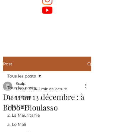
Post
Tous les posts
Scalp
Tous les posts
13 déc. 2004
2 min de lecture
Du 11 au 13 décembre : à
0. Le départ
Bobo-Dioulasso
1. Le Maroc
2. La Mauritanie
3. Le Mali