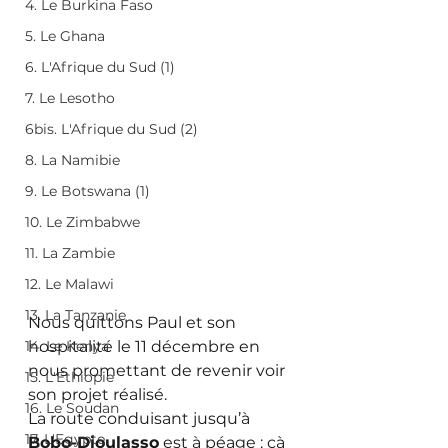
4. Le Burkina Faso
5. Le Ghana
6. L'Afrique du Sud (1)
7. Le Lesotho
6bis. L'Afrique du Sud (2)
8. La Namibie
9. Le Botswana (1)
10. Le Zimbabwe
11. La Zambie
12. Le Malawi
13. La Tanzanie
Nous quittons Paul et son 
14. Le Kenya
hospitalité le 11 décembre en 
nous promettant de revenir voir 
15. L'Ethiopie
son projet réalisé.
16. Le Soudan
La route conduisant jusqu’à 
17. L'Egypte
Bobo-Dioulasso
 est à péage : çà 