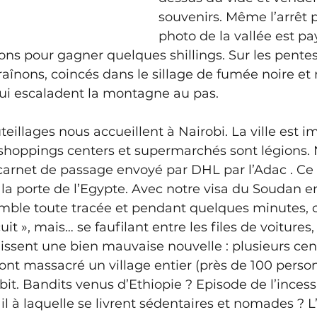
souvenirs. Même l’arrêt 
photo de la vallée est pa
ns pour gagner quelques shillings. Sur les pentes 
raînons, coincés dans le sillage de fumée noire e
qui escaladent la montagne au pas.
llages nous accueillent à Nairobi. La ville est 
 shoppings centers et supermarchés sont légions.
carnet de passage envoyé par DHL par l’Adac . Ce
la porte de l’Egypte. Avec notre visa du Soudan en
emble toute tracée et pendant quelques minutes, 
it », mais… se faufilant entre les files de voitures
issent une bien mauvaise nouvelle : plusieurs cen
t massacré un village entier (près de 100 person
it. Bandits venus d’Ethiopie ? Episode de l’inces
ail à laquelle se livrent sédentaires et nomades ? 