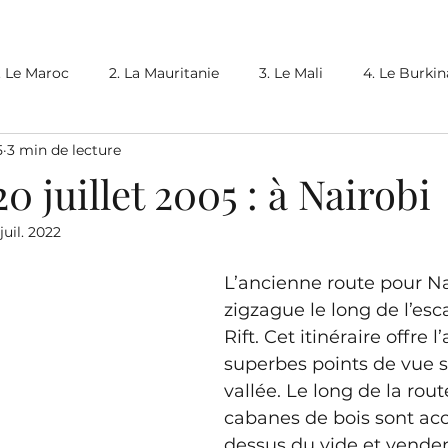
. Le Maroc
2. La Mauritanie
3. Le Mali
4. Le Burki
5
3 min de lecture
 Lesotho
6bis. L'Afrique du Sud (2)
8. La Namibie
0 juillet 2005 : à Nairobi
 juil. 2022
bie
12. Le Malawi
13. La Tanzanie
14. Le Kenya
L’ancienne route pour Na
zigzague le long de l’es
18. La Jordanie
9bis. Le Botswana (2)
19. Le Retour
Rift. Cet itinéraire offre 
superbes points de vue 
vallée. Le long de la rout
cabanes de bois sont ac
dessus du vide et venden