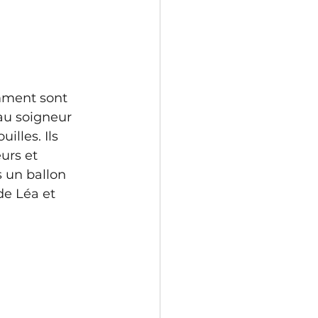
ment sont 
 au soigneur 
lles. Ils 
urs et 
 un ballon 
de Léa et 