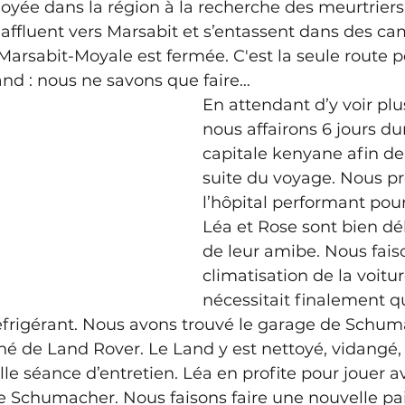
oyée dans la région à la recherche des meurtriers.
 affluent vers Marsabit et s’entassent dans des ca
Marsabit-Moyale est fermée. C'est la seule route po
and : nous ne savons que faire…
En attendant d’y voir plus
nous affairons 6 jours du
capitale kenyane afin de
suite du voyage. Nous pr
l’hôpital performant pour
Léa et Rose sont bien dé
de leur amibe. Nous faiso
climatisation de la voitur
nécessitait finalement q
éfrigérant. Nous avons trouvé le garage de Schum
é de Land Rover. Le Land y est nettoyé, vidangé, 
le séance d’entretien. Léa en profite pour jouer ave
e Schumacher. Nous faisons faire une nouvelle pai