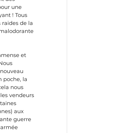
pour une 
yant ! Tous 
raides de la 
t malodorante 
immense et 
 Nous 
 nouveau 
 poche, la 
cela nous 
, les vendeurs 
taines 
nes) aux 
sante guerre 
L’armée 