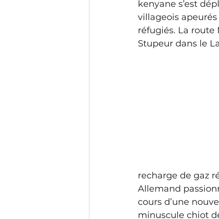
kenyane s’est dépl
villageois apeurés
réfugiés. La route 
Stupeur dans le L
recharge de gaz r
Allemand passionn
cours d’une nouvel
minuscule chiot d