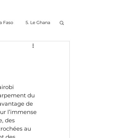
na Faso
5. Le Ghana
9. Le Botswana (1)
15. L'Ethiopie
irobi 
carpement du 
l’avantage de 
sur l’immense 
e, des 
crochées au 
t des 