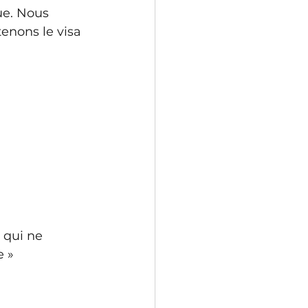
ue. Nous 
enons le visa 
 qui ne 
 » 