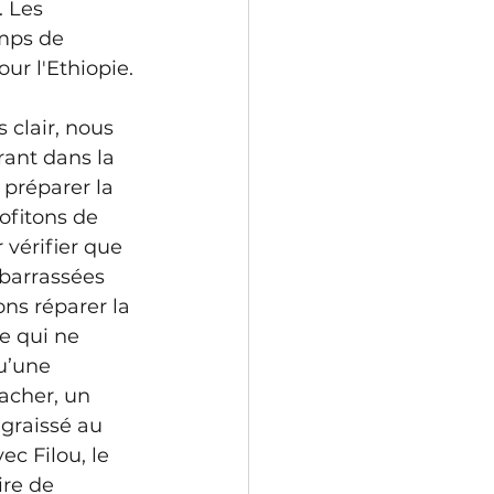
 Les 
mps de 
ur l'Ethiopie. 
 clair, nous 
rant dans la 
 préparer la 
ofitons de 
 vérifier que 
barrassées 
ns réparer la 
e qui ne 
u’une 
acher, un 
graissé au 
c Filou, le 
re de 