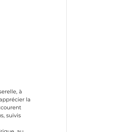
relle, à 
pprécier la 
ccourent 
, suivis 
rique, au 