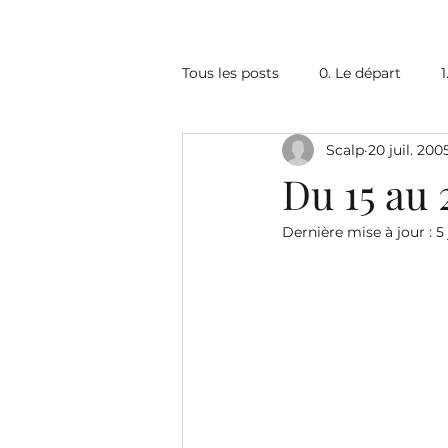
Tous les posts
0. Le départ
1
Scalp
20 juil. 200
6. L'Afrique du Sud (1)
7. Le
Du 15 au 2
Dernière mise à jour :
5
10. Le Zimbabwe
11. La Zam
16. Le Soudan
17. L'Egypte