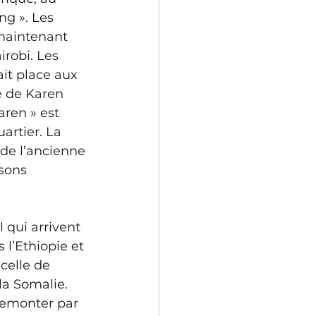
ng ». Les 
maintenant 
robi. Les 
ait place aux 
e de Karen 
ren » est 
artier. La 
de l’ancienne 
sons 
qui arrivent 
l’Ethiopie et 
celle de 
la Somalie. 
remonter par 