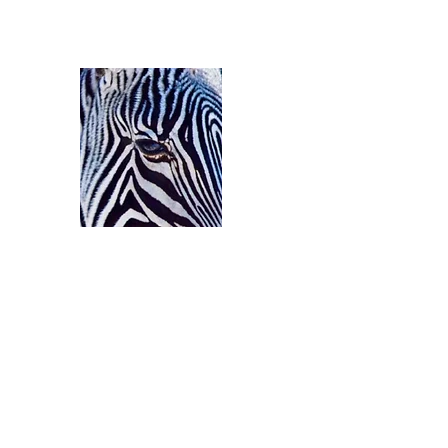
Ozerlands.net :
Un Voyage en Afrique
Septembre 2004 à Septe
58 000 km de routes et de pi
Accueil
Le Parcours
L'Equipage
Le Projet
C