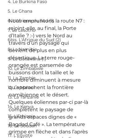
4. Le Burkina Faso
5. Le Ghana
Nous empruntons la route N7 : 
6. L'Afrique du Sud (1)
rejoint-elle, au final, la Porte 
7. Le Lesotho
d’Italie ? :-) vers le Nord au 
6bis. L'Afrique du Sud (2)
travers d’un paysage qui 
8. La Namibie
devient de plus en plus 
désertique. La terre rouge-
9. Le Botswana (1)
orangée est parsemée de 
10. Le Zimbabwe
buissons dont la taille et le 
11. La Zambie
nombre diminuent à mesure 
qu’approchent la frontière 
12. Le Malawi
namibienne et le désert. 
13. La Tanzanie
Quelques éoliennes par-ci par-là 
14. Le Kenya
complètent le paysage de 
15. L'Ethiopie
grands espaces dignes de « 
Bagdad Café ». La température 
16. Le Soudan
grimpe en flèche et dans l’après 
17. L'Egypte