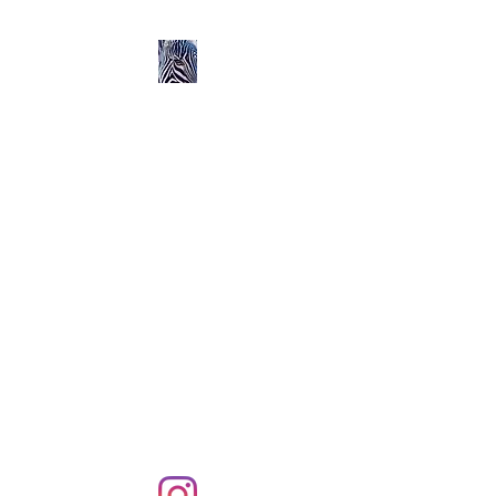
Ozerlands.net :
Un Voyage en Afrique
en Famille avec Léa 5
ans et Rose 2 ans
Septembre 2004 à
Septembre 2005 :
58 000 km de routes et de
pistes en Afrique, en 4X4 et
en famille !