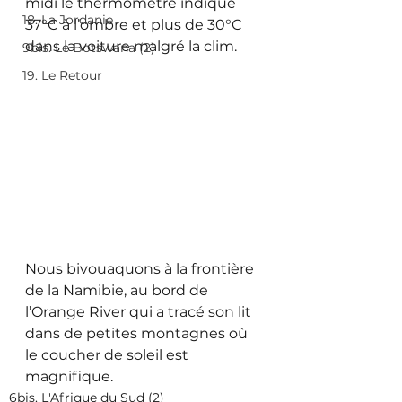
midi le thermomètre indique 
18. La Jordanie
37°C à l’ombre et plus de 30°C 
dans la voiture malgré la clim.
9bis. Le Botswana (2)
19. Le Retour
Nous bivouaquons à la frontière 
de la Namibie, au bord de 
l’Orange River qui a tracé son lit 
dans de petites montagnes où 
le coucher de soleil est 
magnifique. 
6bis. L'Afrique du Sud (2)