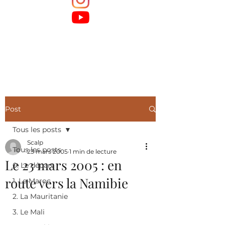
Post
Tous les posts
Scalp
Tous les posts
23 mars 2005
1 min de lecture
Le 23 mars 2005 : en
0. Le départ
route vers la Namibie
1. Le Maroc
2. La Mauritanie
3. Le Mali