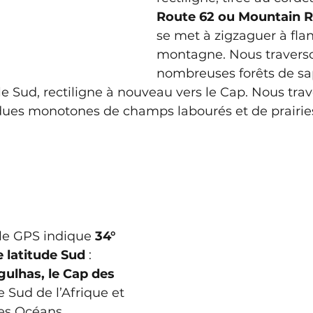
Route 62 ou Mountain 
se met à zigzaguer à fla
montagne. Nous travers
nombreuses forêts de sap
le Sud, rectiligne à nouveau vers le Cap. Nous tra
ues monotones de champs labourés et de prairie
 le GPS indique
 34° 
 latitude Sud
 : 
gulhas, le Cap des 
e Sud de l’Afrique et 
les Océans 