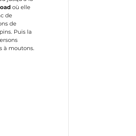
Road
 où elle 
nc de 
ons de 
ins. Puis la 
versons 
s à moutons.