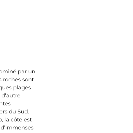
dominé par un 
s roches sont 
ques plages 
 d’autre 
ntes 
ers du Sud. 
 la côte est 
 d’immenses 