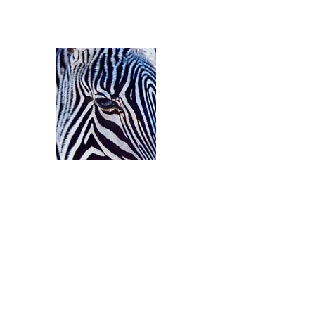
Ozerlands.net :
Un Voyage en Afrique
Septembre 2004 à Septe
58 000 km de routes et de pi
Accueil
Le Parcours
L'Equipage
Le Projet
C