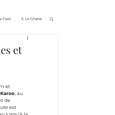
na Faso
5. Le Ghana
9. Le Botswana (1)
es et
15. L'Ethiopie
n et 
e Karoo
, au 
s de 
ute est 
au jusqu’à la 