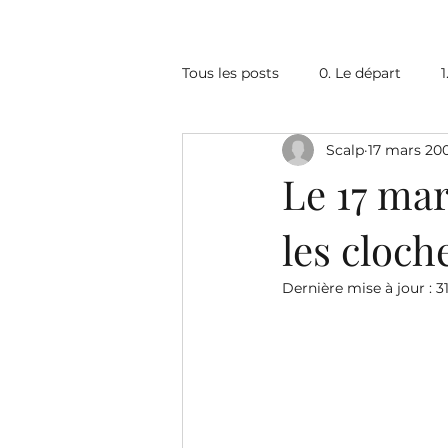
Tous les posts
0. Le départ
1
Scalp
17 mars 20
6. L'Afrique du Sud (1)
7. Le
Le 17 mar
les cloch
10. Le Zimbabwe
11. La Zam
Dernière mise à jour :
3
16. Le Soudan
17. L'Egypte