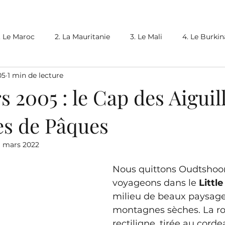
. Le Maroc
2. La Mauritanie
3. Le Mali
4. Le Burki
05
1 min de lecture
 Lesotho
6bis. L'Afrique du Sud (2)
8. La Namibie
s 2005 : le Cap des Aiguill
es de Pâques
bie
12. Le Malawi
13. La Tanzanie
14. Le Kenya
1 mars 2022
18. La Jordanie
9bis. Le Botswana (2)
19. Le Retour
Nous quittons Oudtshoor
voyageons dans le 
Littl
milieu de beaux paysage
montagnes sèches. La ro
rectiligne, tirée au corde