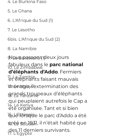
4. Le Burkina Faso
5. Le Ghana
6. L'Afrique du Sud (1)
7. Le Lesotho
6bis. L'Afrique du Sud (2)
8. La Namibie
Nous passons deux jours 
9. Le Botswana (1)
fabuleux dans le 
parc national 
10. Le Zimbabwe
d’éléphants d’Addo
. Fermiers 
11. La Zambie
et éléphants faisant mauvais 
ménage, l’extermination des 
12. Le Malawi
grands troupeaux d’éléphants 
13. La Tanzanie
qui peuplaient autrefois le Cap a 
14. Le Kenya
été organisée. Tant et si bien 
15. L'Ethiopie
que lorsque le parc d’Addo a été 
créé en 1931, il n’était habité que 
16. Le Soudan
des 11 derniers survivants. 
17. L'Egypte