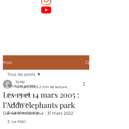
Post
Tous les posts
Scalp
Tous les posts
14 mars 2005
2 min de lecture
Les 13 et 14 mars 2005 :
0. Le départ
l’Addo elephants park
1. Le Maroc
2. La Mauritanie
Dernière mise à jour :
31 mars 2022
3. Le Mali