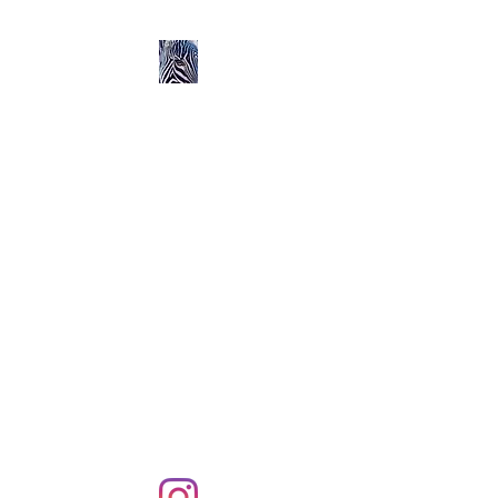
Ozerlands.net :
Un Voyage en Afrique
en Famille avec Léa 5
ans et Rose 2 ans
Septembre 2004 à
Septembre 2005 :
58 000 km de routes et de
pistes en Afrique, en 4X4 et
en famille !