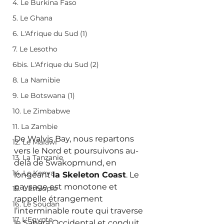
4. Le Burkina Faso
5. Le Ghana
6. L'Afrique du Sud (1)
7. Le Lesotho
6bis. L'Afrique du Sud (2)
8. La Namibie
9. Le Botswana (1)
10. Le Zimbabwe
11. La Zambie
De Walvis Bay, nous repartons 
12. Le Malawi
vers le Nord et poursuivons au-
13. La Tanzanie
delà de Swakopmund, en 
14. Le Kenya
longeant 
la Skeleton Coast
. Le 
paysage est monotone et 
15. L'Ethiopie
rappelle étrangement 
16. Le Soudan
l’interminable route qui traverse 
17. L'Egypte
le Sahara Occidental et conduit 