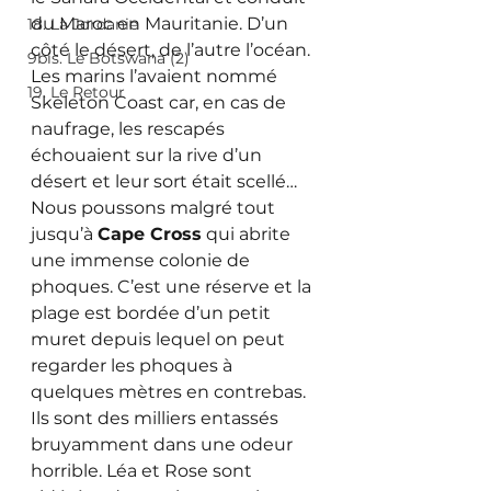
du Maroc en Mauritanie. D’un 
18. La Jordanie
côté le désert, de l’autre l’océan. 
9bis. Le Botswana (2)
Les marins l’avaient nommé 
19. Le Retour
Skeleton Coast car, en cas de 
naufrage, les rescapés 
échouaient sur la rive d’un 
désert et leur sort était scellé… 
Nous poussons malgré tout 
jusqu’à 
Cape Cross
 qui abrite 
une immense colonie de 
phoques. C’est une réserve et la 
plage est bordée d’un petit 
muret depuis lequel on peut 
regarder les phoques à 
quelques mètres en contrebas. 
Ils sont des milliers entassés 
bruyamment dans une odeur 
horrible. Léa et Rose sont 