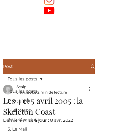
Post
Tous les posts
Scalp
Tous les posts
5 avr. 2005
2 min de lecture
Les 4 et 5 avril 2005 : la
0. Le départ
Skeleton Coast
1. Le Maroc
2. La Mauritanie
Dernière mise à jour :
8 avr. 2022
3. Le Mali