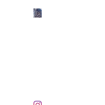
Ozerlands.net :
Un Voyage en Afrique
en Famille avec Léa 5
ans et Rose 2 ans
Septembre 2004 à
Septembre 2005 :
58 000 km de routes et de
pistes en Afrique, en 4X4 et
en famille !