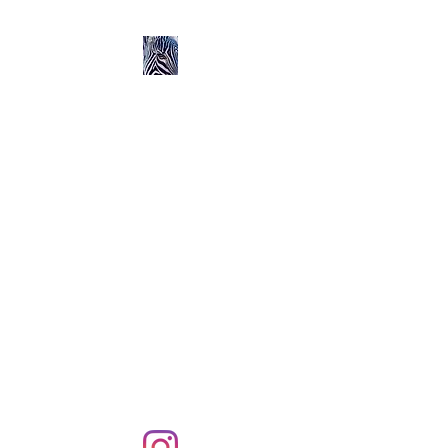
Ozerlands.net :
Un Voyage en Afrique
en Famille avec Léa 5
ans et Rose 2 ans
Septembre 2004 à
Septembre 2005 :
58 000 km de routes et de
pistes en Afrique, en 4X4 et
en famille !