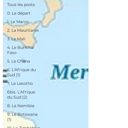
Tous les posts
0. Le départ
1. Le Maroc
2. La Mauritanie
3. Le Mali
4. Le Burkina
Faso
5. Le Ghana
6. L'Afrique du
Sud (1)
7. Le Lesotho
6bis. L'Afrique
du Sud (2)
8. La Namibie
9. Le Botswana
(1)