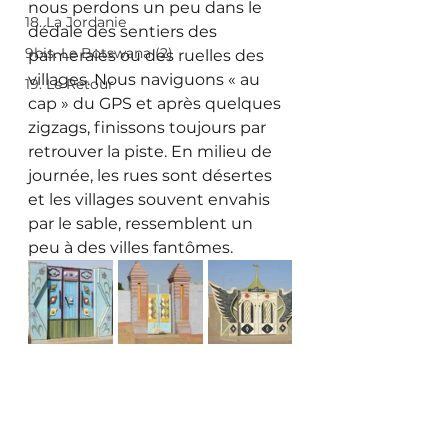
nous perdons un peu dans le 
18. La Jordanie
dédale des sentiers des 
9bis. Le Botswana (2)
palmeraies ou des ruelles des 
villages. Nous naviguons « au 
19. Le Retour
cap » du GPS et après quelques 
zigzags, finissons toujours par 
retrouver la piste. En milieu de 
journée, les rues sont désertes 
et les villages souvent envahis 
par le sable, ressemblent un 
peu à des villes fantômes. 