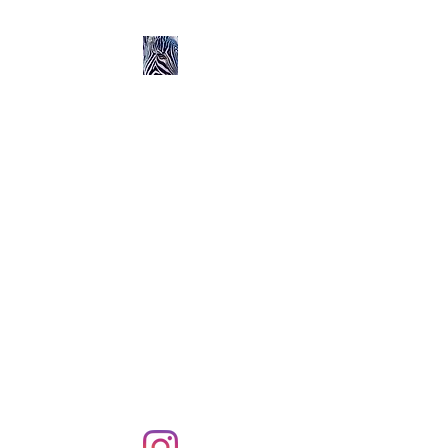
Ozerlands.net :
Un Voyage en Afrique
en Famille avec Léa 5
ans et Rose 2 ans
Septembre 2004 à
Septembre 2005 :
58 000 km de routes et de
pistes en Afrique, en 4X4 et
en famille !