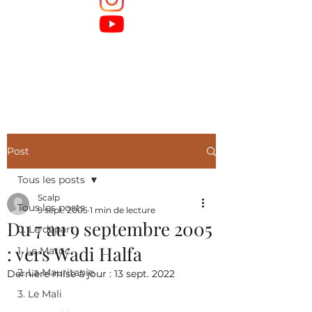
Post
Tous les posts
Scalp
Tous les posts
9 sept. 2005
1 min de lecture
Du 7 au 9 septembre 2005
0. Le départ
: vers Wadi Halfa
1. Le Maroc
2. La Mauritanie
Dernière mise à jour :
13 sept. 2022
3. Le Mali