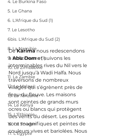
4. Le Burkina Faso
5. Le Ghana
6. L'Afrique du Sud (1)
7. Le Lesotho
6bis. L'Afrique du Sud (2)
8. La Namibie
De 
Karima
 nous redescendons 
9. Le Botswana (1)
à 
Abu Dom
 et suivons les 
interminables rives du Nil vers le 
10. Le Zimbabwe
Nord jusqu’à Wadi Halfa. Nous 
11. La Zambie
traversons de nombreux 
12. Le Malawi
villages qui s’égrènent près de 
l’eau du fleuve. Les maisons 
13. La Tanzanie
sont ceintes de grands murs 
14. Le Kenya
ocres ou blancs qui protègent 
15. L'Ethiopie
des vents du désert. Les portes 
sont magnifiques et peintes de 
16. Le Soudan
couleurs vives et bariolées. Nous 
17. L'Egypte