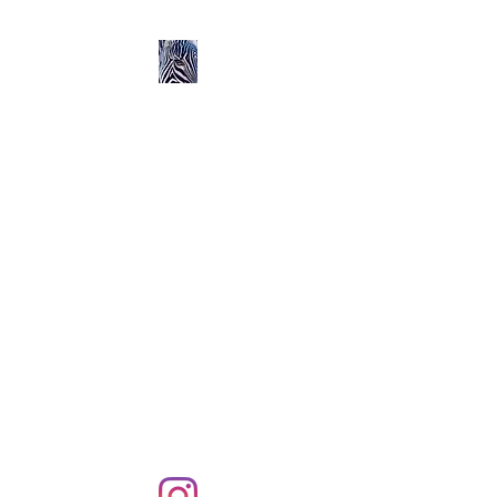
Ozerlands.net :
Un Voyage en Afrique
en Famille avec Léa 5
ans et Rose 2 ans
Septembre 2004 à
Septembre 2005 :
58 000 km de routes et de
pistes en Afrique, en 4X4 et
en famille !