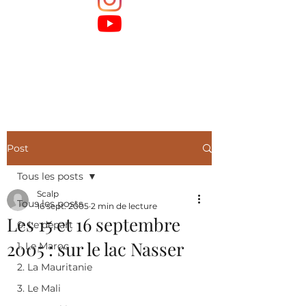
Post
Tous les posts
Scalp
Tous les posts
16 sept. 2005
2 min de lecture
Les 15 et 16 septembre
0. Le départ
2005 : sur le lac Nasser
1. Le Maroc
2. La Mauritanie
3. Le Mali