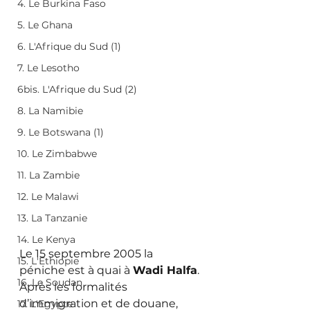
4. Le Burkina Faso
5. Le Ghana
6. L'Afrique du Sud (1)
7. Le Lesotho
6bis. L'Afrique du Sud (2)
8. La Namibie
9. Le Botswana (1)
10. Le Zimbabwe
11. La Zambie
12. Le Malawi
13. La Tanzanie
14. Le Kenya
Le 15 septembre 2005 la 
15. L'Ethiopie
péniche est à quai à 
Wadi Halfa
. 
16. Le Soudan
Après les formalités 
d’immigration et de douane, 
17. L'Egypte