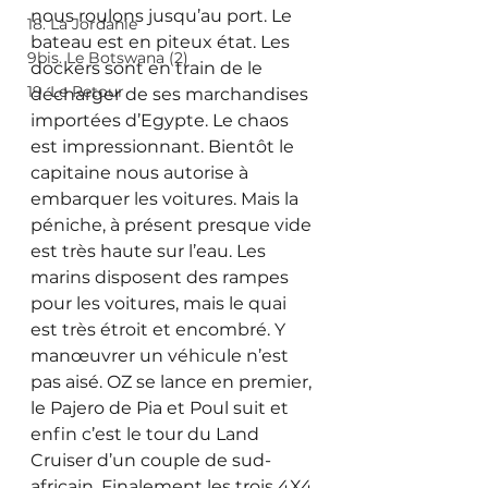
nous roulons jusqu’au port. Le 
18. La Jordanie
bateau est en piteux état. Les 
9bis. Le Botswana (2)
dockers sont en train de le 
19. Le Retour
décharger de ses marchandises 
importées d’Egypte. Le chaos 
est impressionnant. Bientôt le 
capitaine nous autorise à 
embarquer les voitures. Mais la 
péniche, à présent presque vide 
est très haute sur l’eau. Les 
marins disposent des rampes 
pour les voitures, mais le quai 
est très étroit et encombré. Y 
manœuvrer un véhicule n’est 
pas aisé. OZ se lance en premier, 
le Pajero de Pia et Poul suit et 
enfin c’est le tour du Land 
Cruiser d’un couple de sud-
africain. Finalement les trois 4X4 