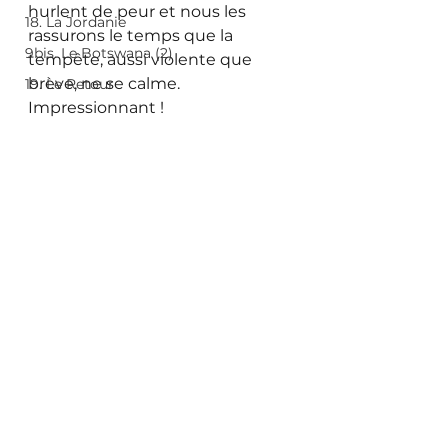
hurlent de peur et nous les 
18. La Jordanie
rassurons le temps que la 
9bis. Le Botswana (2)
tempête, aussi violente que 
brève, ne se calme. 
19. Le Retour
Impressionnant !