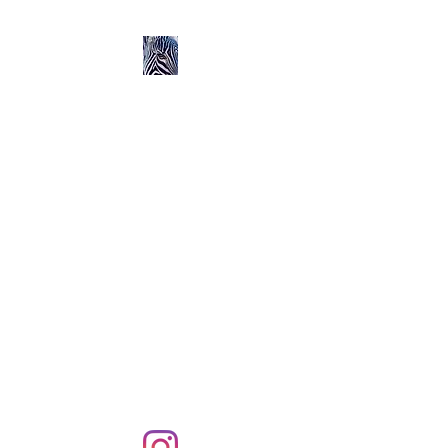
Ozerlands.net :
Un Voyage en Afrique
en Famille avec Léa 5
ans et Rose 2 ans
Septembre 2004 à
Septembre 2005 :
58 000 km de routes et de
pistes en Afrique, en 4X4 et
en famille !