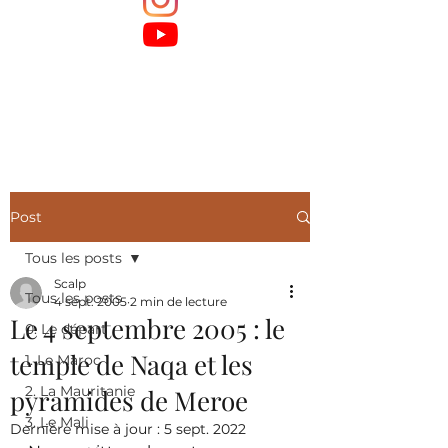
Post
Tous les posts
Scalp
Tous les posts
4 sept. 2005
2 min de lecture
Le 4 septembre 2005 : le
0. Le départ
temple de Naqa et les
1. Le Maroc
2. La Mauritanie
pyramides de Meroe
3. Le Mali
Dernière mise à jour :
5 sept. 2022