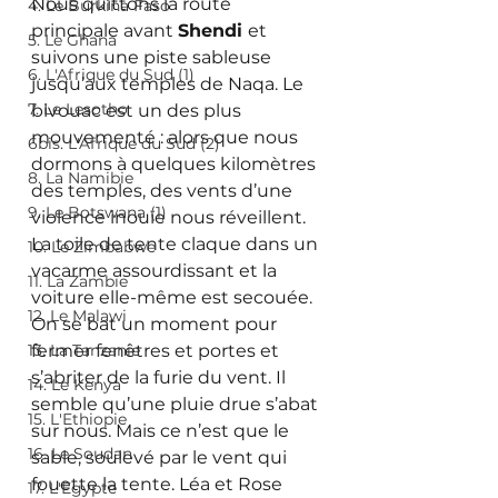
Nous quittons la route 
4. Le Burkina Faso
principale avant 
Shendi 
et 
5. Le Ghana
suivons une piste sableuse 
6. L'Afrique du Sud (1)
jusqu’aux temples de Naqa. Le 
7. Le Lesotho
bivouac est un des plus 
mouvementé : alors que nous 
6bis. L'Afrique du Sud (2)
dormons à quelques kilomètres 
8. La Namibie
des temples, des vents d’une 
9. Le Botswana (1)
violence inouïe nous réveillent. 
La toile de tente claque dans un 
10. Le Zimbabwe
vacarme assourdissant et la 
11. La Zambie
voiture elle-même est secouée. 
12. Le Malawi
On se bat un moment pour 
13. La Tanzanie
fermer fenêtres et portes et 
s’abriter de la furie du vent. Il 
14. Le Kenya
semble qu’une pluie drue s’abat 
15. L'Ethiopie
sur nous. Mais ce n’est que le 
16. Le Soudan
sable, soulevé par le vent qui 
fouette la tente. Léa et Rose 
17. L'Egypte